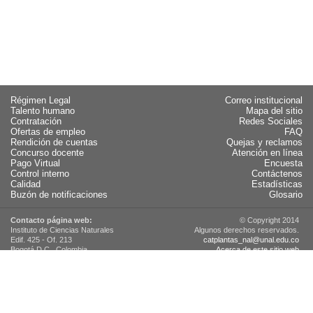
Régimen Legal
Correo institucional
Talento humano
Mapa del sitio
Contratación
Redes Sociales
Ofertas de empleo
FAQ
Rendición de cuentas
Quejas y reclamos
Concurso docente
Atención en línea
Pago Virtual
Encuesta
Control interno
Contáctenos
Calidad
Estadísticas
Buzón de notificaciones
Glosario
Contacto página web:
© Copyright 2014
Instituto de Ciencias Naturales
Algunos derechos reservados.
Edif. 425 - Of. 213
catplantas_nal@unal.edu.co
Bogotá D.C., Colombia
Acerca de este sitio web
(+57 1) 316 5000 Ext. 11513
Actualización: 09/02/2023