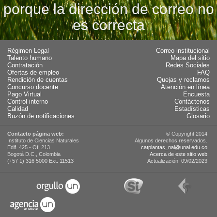
porque la dirección de correo no
es correcta
Régimen Legal
Correo institucional
Talento humano
Mapa del sitio
Contratación
Redes Sociales
Ofertas de empleo
FAQ
Rendición de cuentas
Quejas y reclamos
Concurso docente
Atención en línea
Pago Virtual
Encuesta
Control interno
Contáctenos
Calidad
Estadísticas
Buzón de notificaciones
Glosario
Contacto página web:
© Copyright 2014
Instituto de Ciencias Naturales
Algunos derechos reservados.
Edif. 425 - Of. 213
catplantas_nal@unal.edu.co
Bogotá D.C., Colombia
Acerca de este sitio web
(+57 1) 316 5000 Ext. 11513
Actualización: 09/02/2023