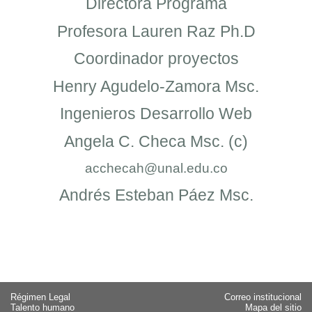
Directora Programa
Profesora Lauren Raz Ph.D
Coordinador proyectos
Henry Agudelo-Zamora Msc.
Ingenieros Desarrollo Web
Angela C. Checa Msc. (c)
acchecah@unal.edu.co
Andrés Esteban Páez Msc.
Régimen Legal
Correo institucional
Talento humano
Mapa del sitio