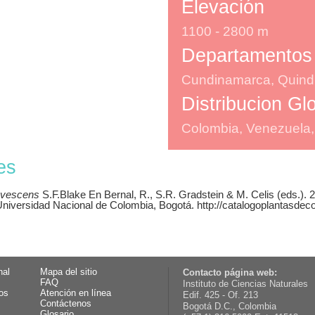
Elevación
1100 - 2800 m
Departamentos
Cundinamarca, Quindío
Distribucion Gl
Colombia, Venezuela,
es
avescens
S.F.Blake En Bernal, R., S.R. Gradstein & M. Celis (eds.). 
 Universidad Nacional de Colombia, Bogotá. http://catalogoplantasdec
nal
Mapa del sitio
Contacto página web:
FAQ
Instituto de Ciencias Naturales
os
Atención en línea
Edif. 425 - Of. 213
Contáctenos
Bogotá D.C., Colombia
Glosario