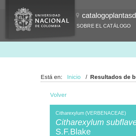
catalogoplantas
SOBRE EL CATÁLOGO
Está en:
Inicio
/
Resultados de 
Volver
Citharexylum (VERBENACEAE)
Citharexylum subflav
S.F.Blake