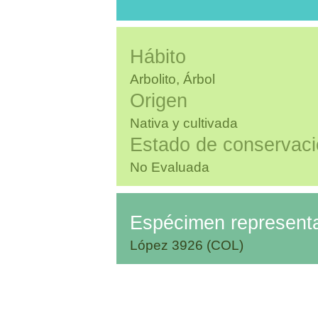
Hábito
Arbolito, Árbol
Origen
Nativa y cultivada
Estado de conservac
No Evaluada
Espécimen representa
López 3926 (COL)