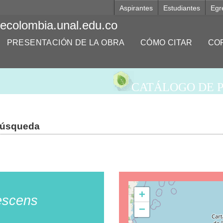
Aspirantes
Estudiantes
Egr
decolombia.unal.edu.co
PRESENTACIÓN DE LA OBRA
CÓMO CITAR
CO
CATÁLOGO DE P
búsqueda
+
escens
−