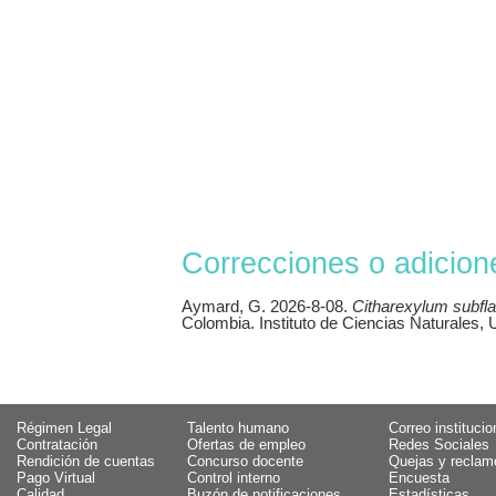
Correcciones o adicion
Aymard, G. 2026-8-08.
Citharexylum subfl
Colombia. Instituto de Ciencias Naturales,
Régimen Legal
Talento humano
Correo institucio
Contratación
Ofertas de empleo
Redes Sociales
Rendición de cuentas
Concurso docente
Quejas y reclam
Pago Virtual
Control interno
Encuesta
Calidad
Buzón de notificaciones
Estadísticas