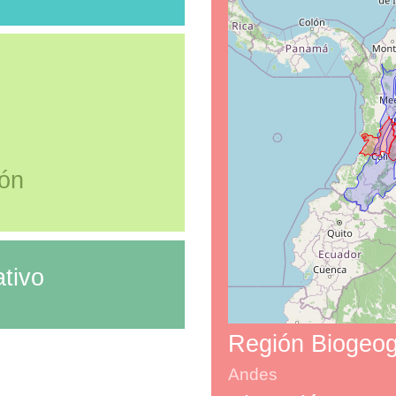
ión
tivo
Región Biogeog
Andes