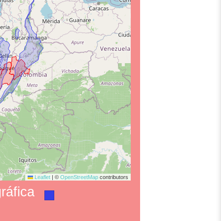
Leaflet
|
©
OpenStreetMap
contributors
ráfica