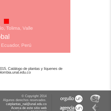
, Tolima, Valle
obal
 Ecuador, Perú
2015. Catálogo de plantas y líquenes de
olombia.unal.edu.co
© Copyright 2014
Algunos derechos reservados.
catplantas_nal@unal.edu.co
Acerca de este sitio web