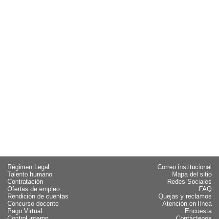
Régimen Legal
Correo institucional
Talento humano
Mapa del sitio
Contratación
Redes Sociales
Ofertas de empleo
FAQ
Rendición de cuentas
Quejas y reclamos
Concurso docente
Atención en línea
Pago Virtual
Encuesta
Control interno
Contáctenos